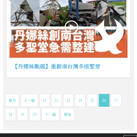
【丹娜絲颱風】重創南台灣多座聖堂
最先
上一篇
11
12
13
14
15
16
17
18
19
20
下一篇
最後