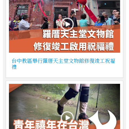
台中教區舉行羅厝天主堂文物館修復竣工祝福
禮