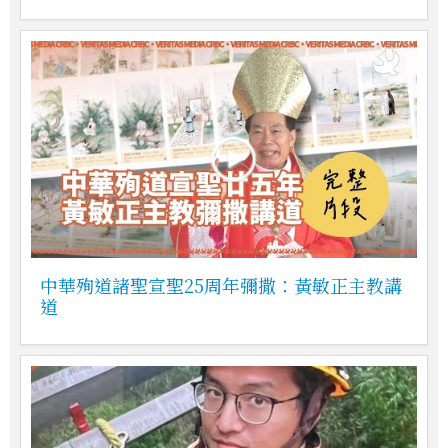
中華殉道諸聖宣聖25周年彌撒：黃敏正主教講
道