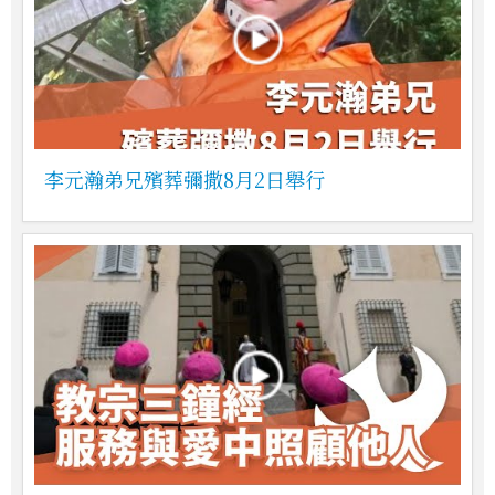
李元瀚弟兄殯葬彌撒8月2日舉行