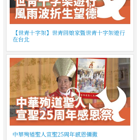
【世青十字架】世青回娘家暨世青十字架遊行
在台北
中華殉道聖人宣聖25周年感恩彌撒