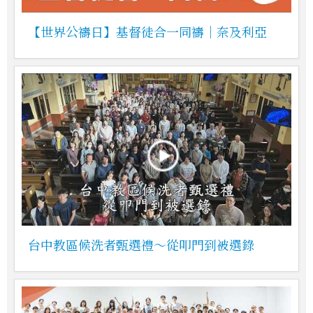
【世界公禱日】基督徒合一同禱｜奈及利亞
台中教區候洗者甄選禮～從叩門到被選錄