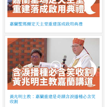
嘉蘭聖瑪爾定天主堂重建落成啟用典禮
黃兆明主教：嘉蘭重建是奇蹟含淚播種必含笑
收割