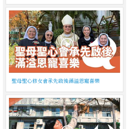
聖母聖心修女會承先啟後滿溢恩寵喜樂