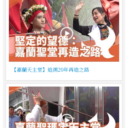
【嘉蘭天主堂】追溯20年再造之路