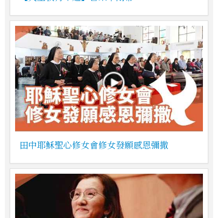
田中耶穌聖心修女會修女發願感恩彌撒