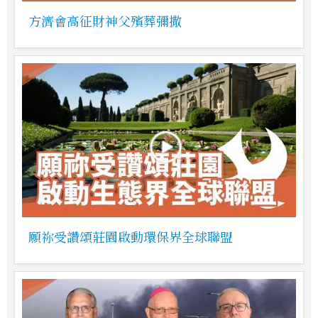
方濟會高征財神父殯葬彌撒
願祢受讚頌莊園啟動環保界全球聯盟