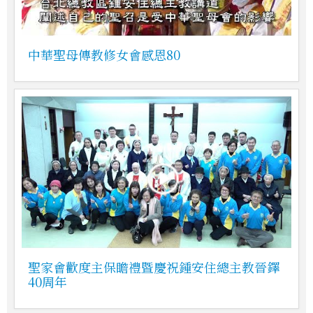
中華聖母傳教修女會感恩80
聖家會歡度主保瞻禮暨慶祝鍾安住總主教晉鐸
40周年