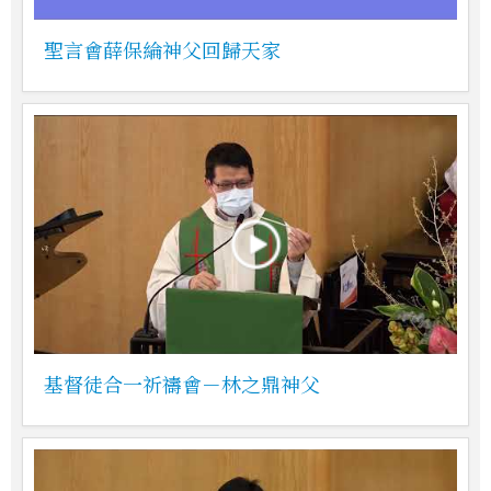
聖言會薛保綸神父回歸天家
基督徒合一祈禱會－林之鼎神父