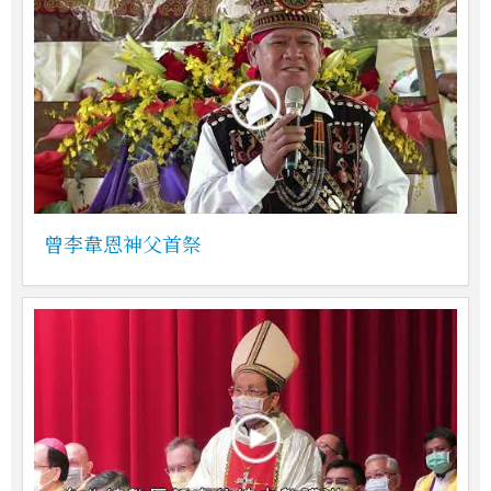
曾李韋恩神父首祭