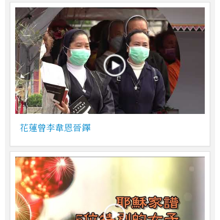
花蓮曾李韋恩晉鐸