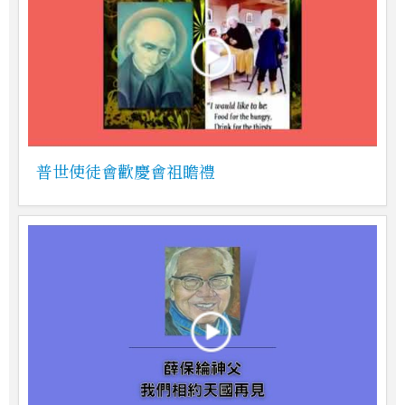
普世使徒會歡慶會祖瞻禮