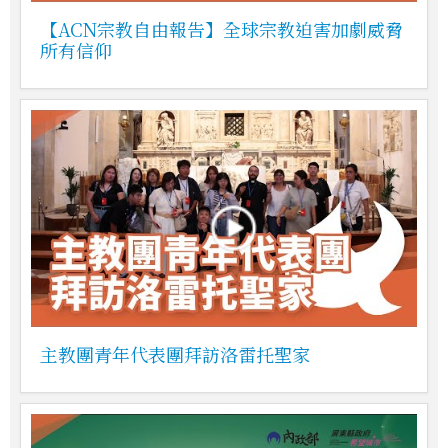
【ACN宗教自由報告】全球宗教迫害加劇威脅
所有信仰
主教團青年代表團拜訪洛雷托聖家