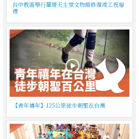
台中教區舉行羅厝天主堂文物館修復竣工祝福
禮
【青年禧年】125公里徒步朝聖在台灣