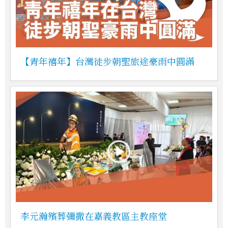
【青年禧年】台灣徒步朝聖旅途豪雨中圓滿
李元瀚殯葬彌撒在嘉義教區主教座堂