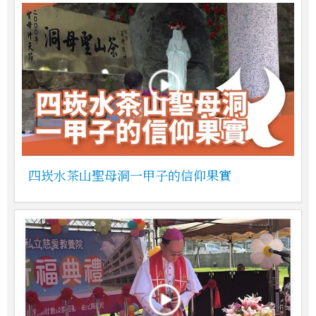
四崁水茶山聖母洞一甲子的信仰果實