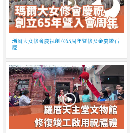
瑪爾大女修會慶祝創立65周年暨修女金慶鑽石
慶