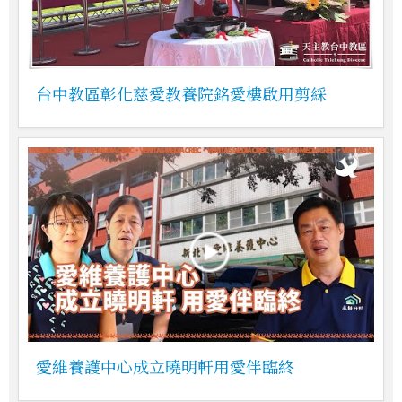
台中教區彰化慈愛教養院銘愛樓啟用剪綵
愛維養護中心成立曉明軒用愛伴臨終