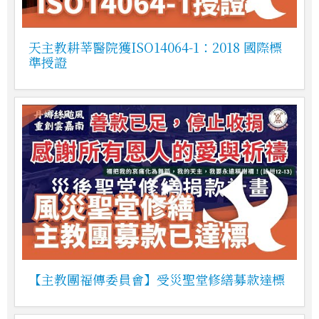
天主教耕莘醫院獲ISO14064-1：2018 國際標
準授證
【主教團福傳委員會】受災聖堂修繕募款達標