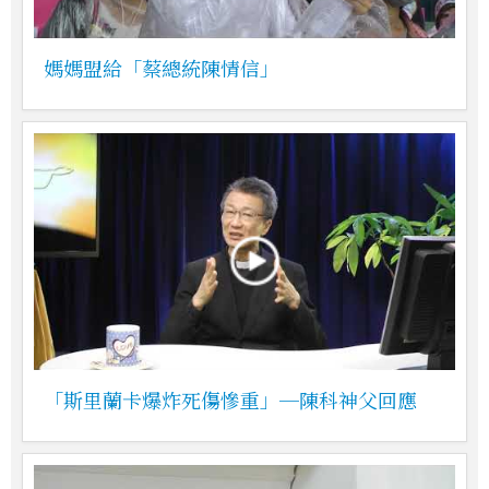
媽媽盟給「蔡總統陳情信」
「斯里蘭卡爆炸死傷慘重」─陳科神父回應