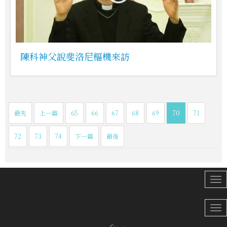
陳科神父說斐洛尼樞機來訪
最先
上一篇
65
66
67
68
69
70
71
72
73
74
下一篇
最後