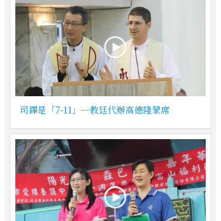
司鐸是「7-11」─教廷代辦高德隆蒙席