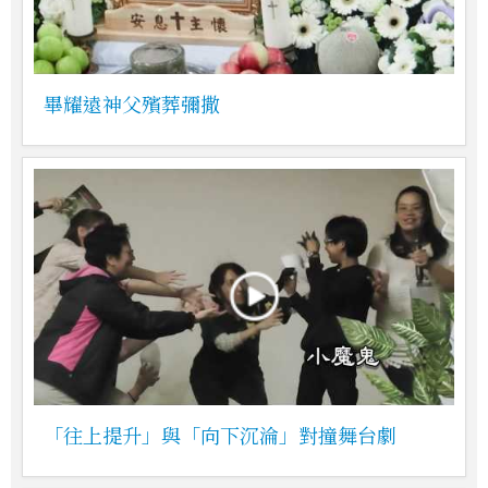
畢耀遠神父殯葬彌撒
「往上提升」與「向下沉淪」對撞舞台劇