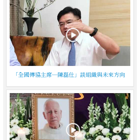
「全國傳協主席─陳磊仕」談組織與未來方向