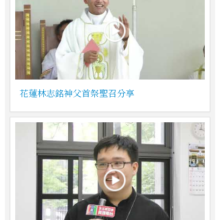
花蓮林志銘神父首祭聖召分享