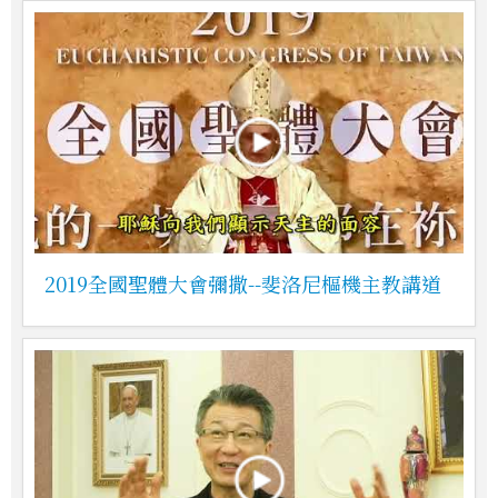
2019全國聖體大會彌撒--斐洛尼樞機主教講道