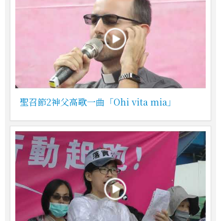
聖召節2神父高歌一曲「Ohi vita mia」