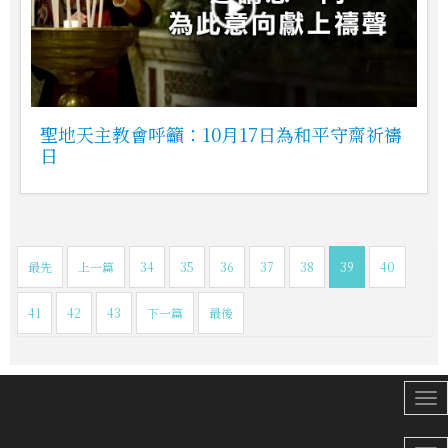
聖地天主教會呼籲：10月17日為和平守齋祈禱
日
最先
上一篇
34
35
36
37
38
39
40
41
42
43
下一篇
最後