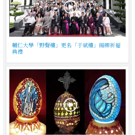
輔仁大學「野聲樓」更名「于斌樓」揭牌祈福
典禮