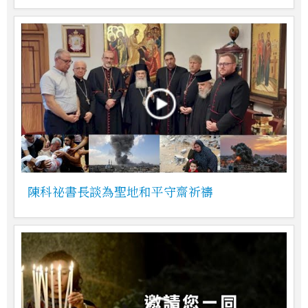
陳科祕書長談為聖地和平守齋祈禱