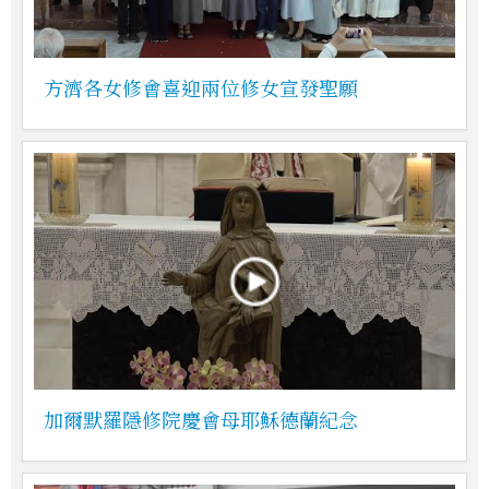
方濟各女修會喜迎兩位修女宣發聖願
加爾默羅隱修院慶會母耶穌德蘭紀念