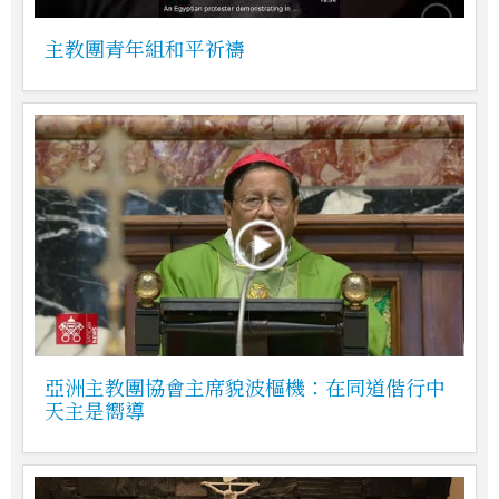
主教團青年組和平祈禱
亞洲主教團協會主席貌波樞機：在同道偕行中
天主是嚮導