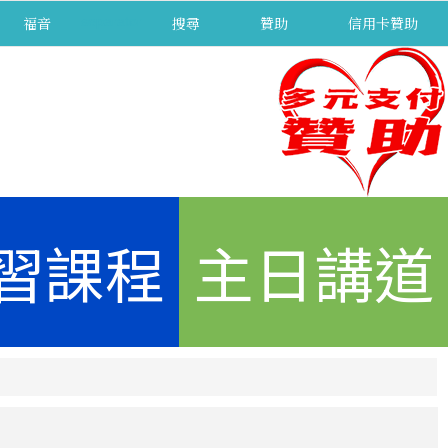
福音
separator
搜尋
贊助
信用卡贊助
習課程
主日講道