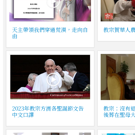
天主帶領我們穿過荒漠，走向自
教宗賀華人
由
2023年教宗方濟各聖誕節文告
教宗：沒有
中文口譯
後葬在聖母