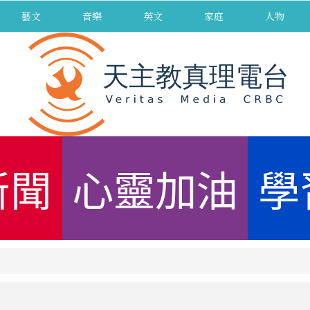
藝文
音樂
英文
家庭
人物
新聞
心靈加油
學