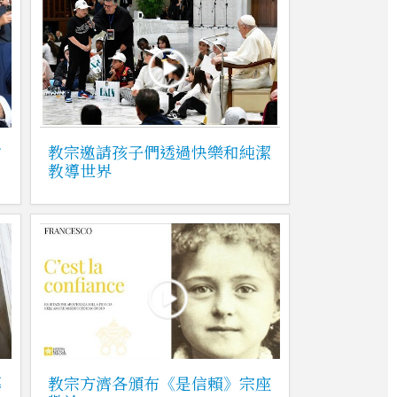
才
教宗邀請孩子們透過快樂和純潔
教導世界
幕
教宗方濟各頒布《是信賴》宗座