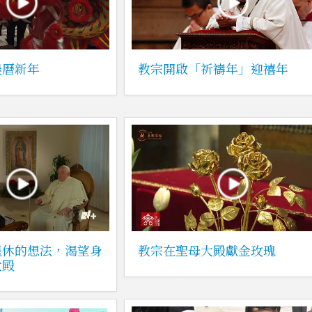
農曆新年
教宗開啟「祈禱年」迎禧年
退休的想法，渴望身
教宗在聖母大殿獻金玫瑰
大殿