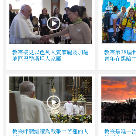
教宗接見以色列人質家屬及加薩
教宗第38屆
地區巴勒斯坦人家屬
青年在黑暗
教宗呼籲繼續為戰爭中苦難的人
教宗是唯一