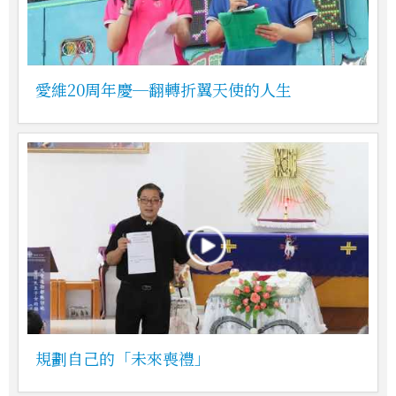
愛維20周年慶─翻轉折翼天使的人生
規劃自己的「未來喪禮」