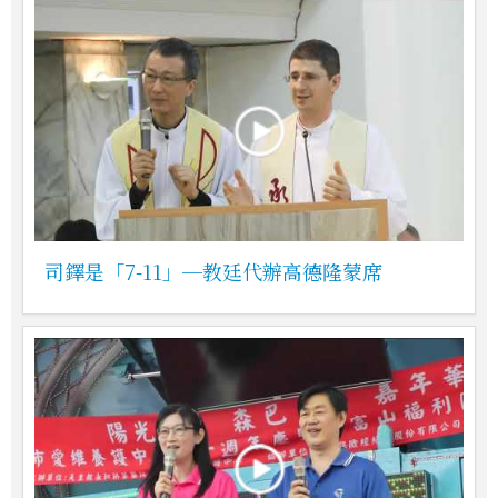
司鐸是「7-11」─教廷代辦高德隆蒙席