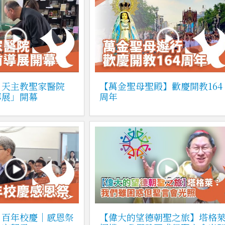
】天主教聖家醫院
【萬金聖母聖殿】歡慶開教164
導展」開幕
周年
】百年校慶｜感恩祭
【偉大的望德朝聖之旅】塔格