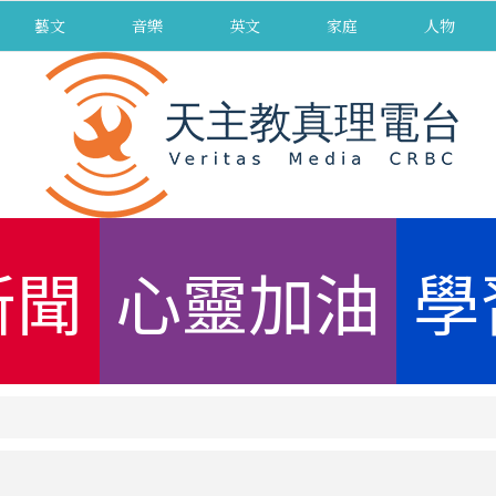
藝文
音樂
英文
家庭
人物
新聞
心靈加油
學