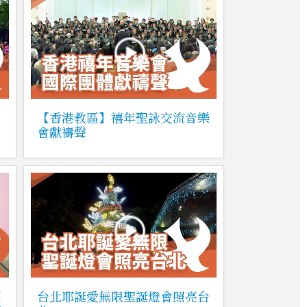
【香港教區】禧年聖詠交流音樂
會獻禱聲
萊
台北耶誕愛無限聖誕燈會照亮台