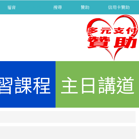
福音
separator
搜尋
贊助
信用卡贊助
習課程
主日講道