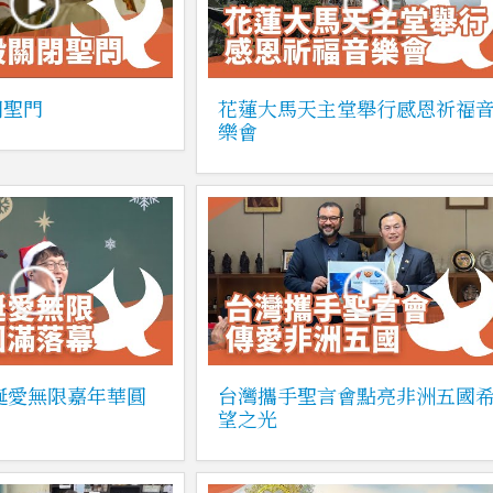
閉聖門
花蓮大馬天主堂舉行感恩祈福
樂會
聖誕愛無限嘉年華圓
台灣攜手聖言會點亮非洲五國
望之光