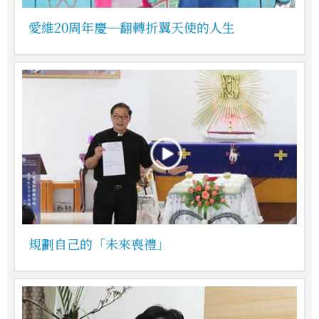
愛維20周年慶─翻轉折翼天使的人生
規劃自己的「未來喪禮」