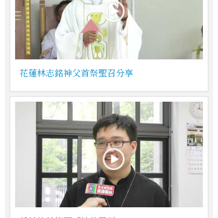
花蓮林志銘神父首祭聖召分享