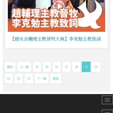
【趙永吉輔理主教晉牧大典】李克勉主教致詞
最先
上一篇
14
15
16
17
18
19
20
21
22
23
下一篇
最後