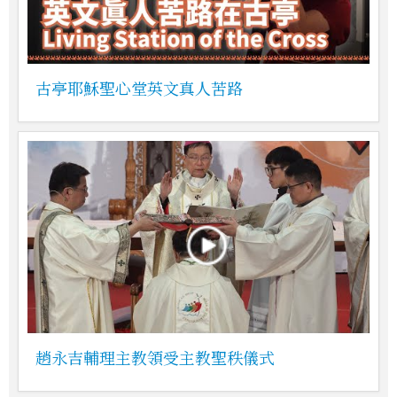
古亭耶穌聖心堂英文真人苦路
趙永吉輔理主教領受主教聖秩儀式