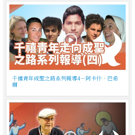
千禧青年成聖之路系列報導4－阿卡什．巴希
爾