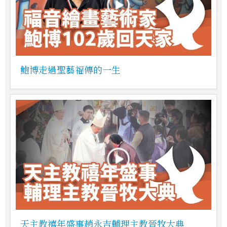
鮑博走過聖藝福傳的一生
天主教禧年盛事趙永吉輔理主教晉牧大典