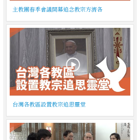
主教團春季會議開幕追念教宗方濟各
台灣各教區設置教宗追思靈堂