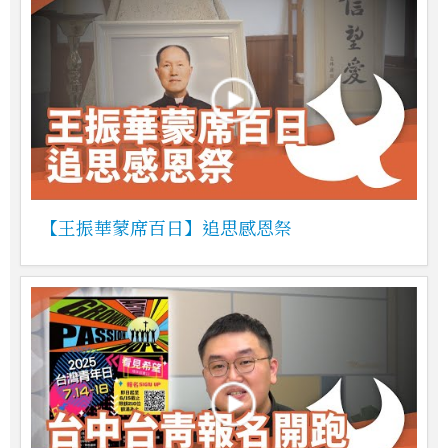
【王振華蒙席百日】追思感恩祭