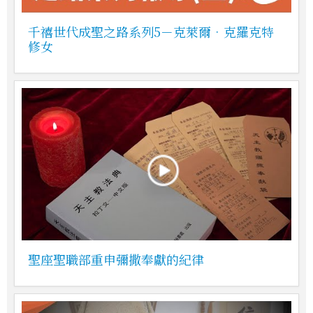
千禧世代成聖之路系列5－克萊爾•克羅克特
修女
聖座聖職部重申彌撒奉獻的紀律