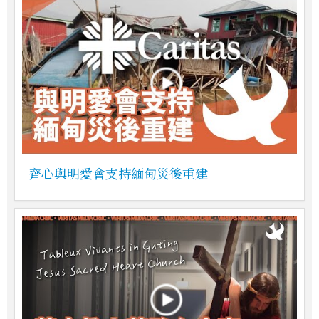
齊心與明愛會支持緬甸災後重建