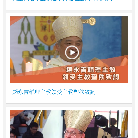
趙永吉輔理主教領受主教聖秩致詞