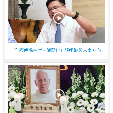
「全國傳協主席─陳磊仕」談組織與未來方向