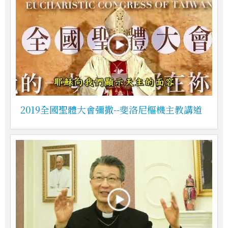
2019全國聖體大會彌撒--斐洛尼樞機主教講道