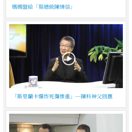
媽媽盟給「蔡總統陳情信」
「斯里蘭卡爆炸死傷慘重」─陳科神父回應