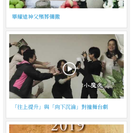
畢耀遠神父殯葬彌撒
「往上提升」與「向下沉淪」對撞舞台劇