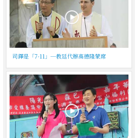
司鐸是「7-11」─教廷代辦高德隆蒙席