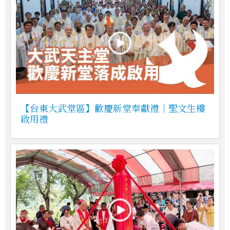
【台東大武堂區】歡慶新堂奉獻禮｜聖文生樓
啟用禮