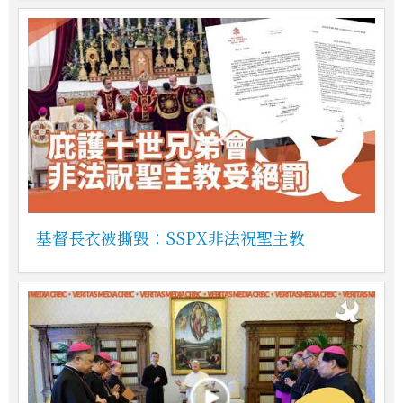
基督長衣被撕毀：SSPX非法祝聖主教