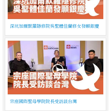
深坑加爾默羅隱修院吳聖體佳蘭修女發願銀慶
宗座國際聖母學院院長受訪談台灣