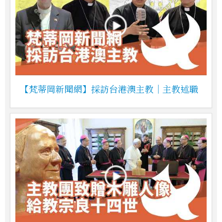
【梵蒂岡新聞網】採訪台港澳主教｜主教述職