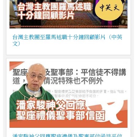
台灣主教團至羅馬述職十分鐘回顧影片（中英
文）
潘家駿神父回應聖座禮儀及聖事部信函談平信