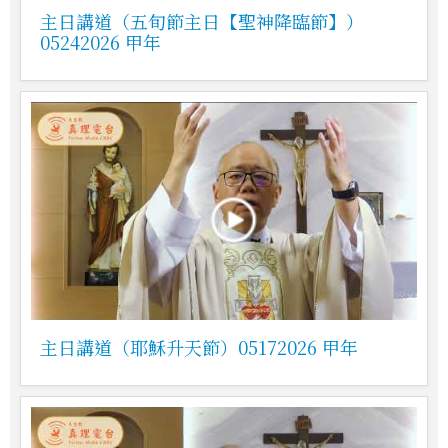
主日講道（五旬節主日【聖神降臨節】）
05242026 甲年
主日講道（耶穌升天節）05172026 甲年