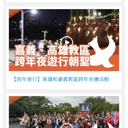
【跨年遊行】高雄和嘉義教區跨年祈禱活動