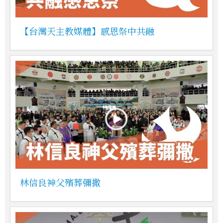
【台灣天主教媒體】感恩祭中共融
林信良神父殯葬彌撒