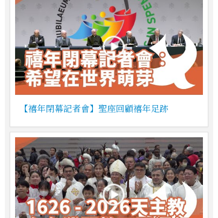
【禧年閉幕記者會】聖座回顧禧年足跡