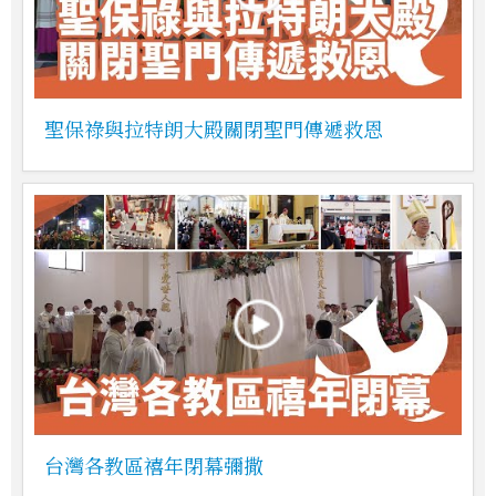
聖保祿與拉特朗大殿關閉聖門傳遞救恩
台灣各教區禧年閉幕彌撒