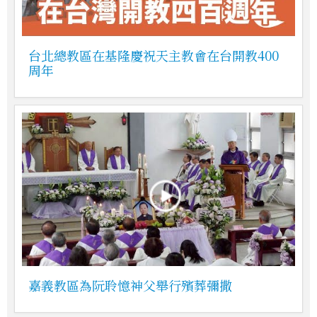
台北總教區在基隆慶祝天主教會在台開教400
周年
嘉義教區為阮聆憶神父舉行殯葬彌撒