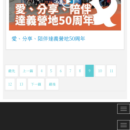
愛、分享、陪伴達義營地50周年
最先
上一篇
4
5
6
7
8
9
10
11
12
13
下一篇
最後