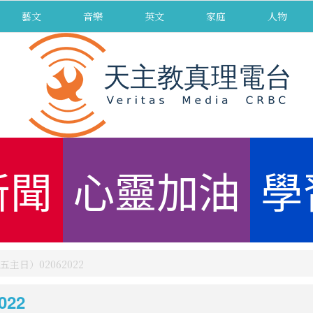
藝文
音樂
英文
家庭
人物
新聞
心靈加油
學
主日）02062022
22