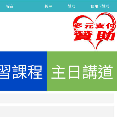
福音
separator
搜尋
贊助
信用卡贊助
習課程
主日講道