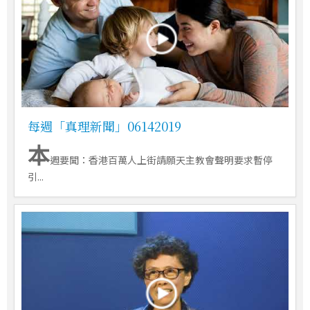
每週「真理新聞」06142019
本
週要聞：香港百萬人上街請願天主教會聲明要求暫停
引...