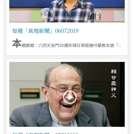
每週「真理新聞」06072019
本
週要聞：六四天安門30週年陳日君樞機呼籲教友做「...