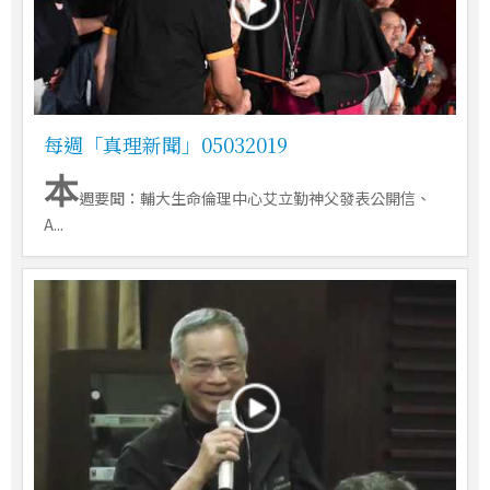
每週「真理新聞」05032019
本
週要聞：輔大生命倫理中心艾立勤神父發表公開信、
A...