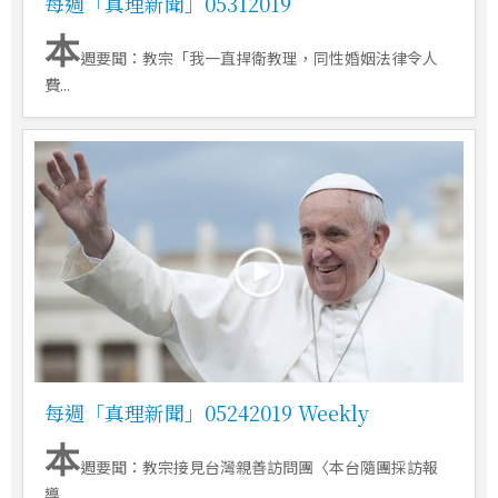
每週「真理新聞」05312019
本
週要聞：教宗「我一直捍衛教理，同性婚姻法律令人
費...
每週「真理新聞」05242019 Weekly
本
週要聞：教宗接見台灣親善訪問團〈本台隨團採訪報
導...