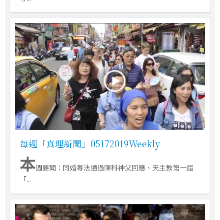
每週「真理新聞」05172019Weekly
本
週要聞：同婚專法通過陳科神父回應、天主教第一屆
「...