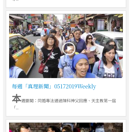
每週「真理新聞」05172019Weekly
本
週要聞：同婚專法通過陳科神父回應、天主教第一屆
「...