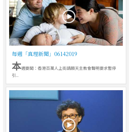
每週「真理新聞」06142019
本
週要聞：香港百萬人上街請願天主教會聲明要求暫停
引...