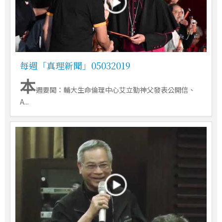
每週「真理新聞」05032019
本
週要聞：輔大生命倫理中心艾立勤神父發表公開信、
A...