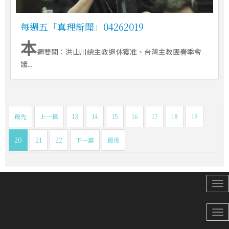
每週五「真理新聞」04262019
本
週要聞：洪山川總主教退休獲准、台灣主教團春季會
議...
最先
上一篇
13
14
15
16
17
18
19
20
21
22
下一篇
最後