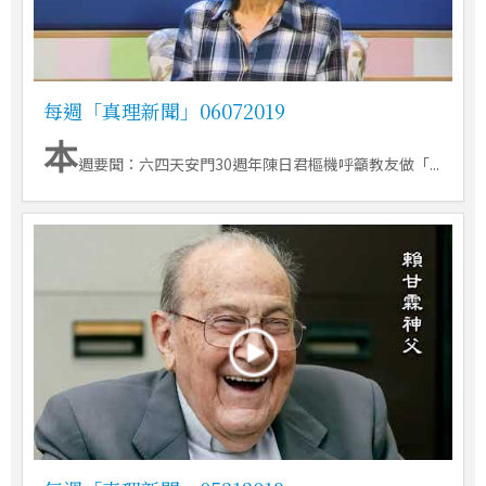
每週「真理新聞」06072019
本
週要聞：六四天安門30週年陳日君樞機呼籲教友做「...