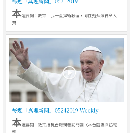
每週「真理新聞」05312019
本
週要聞：教宗「我一直捍衛教理，同性婚姻法律令人
費...
每週「真理新聞」05242019 Weekly
本
週要聞：教宗接見台灣親善訪問團〈本台隨團採訪報
導...