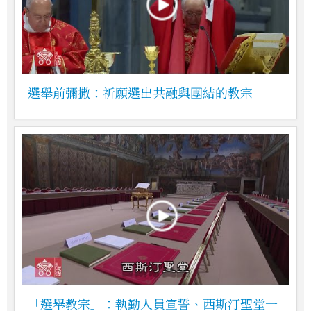
選舉前彌撒：祈願選出共融與團結的教宗
「選舉教宗」：執勤人員宣誓、西斯汀聖堂一