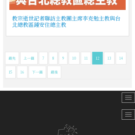
教宗逝世記者聯訪主教團主席李克勉主教與台
北總教區鍾安住總主教
最先
上一篇
7
8
9
10
11
12
13
14
15
16
下一篇
最後