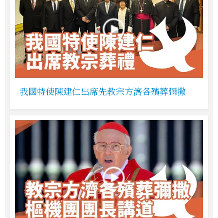
我國特使陳建仁出席先教宗方濟各殯葬彌撒