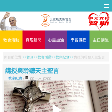
教會活動
真理新聞
心靈加油
學習課程
主日講道
你目前位置:
首頁
教會活動
教宗紀實
講授與聆聽天主聖言
講授與聆聽天主聖言
教宗紀實
/
22 一月 2022