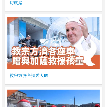
切就緒
教宗方濟各遺愛人間