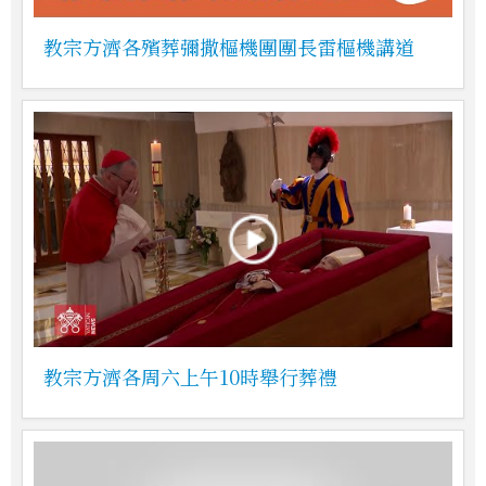
教宗方濟各殯葬彌撒樞機團團長雷樞機講道
教宗方濟各周六上午10時舉行葬禮