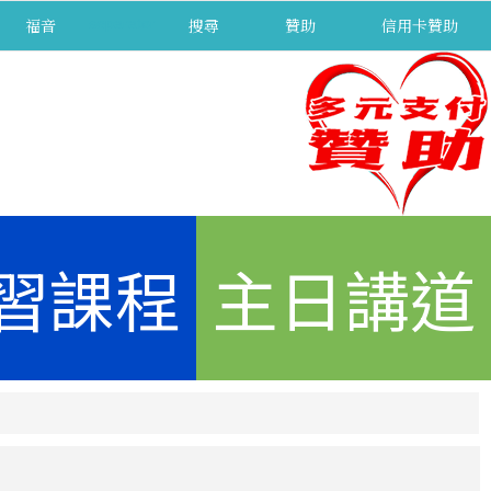
福音
separator
搜尋
贊助
信用卡贊助
習課程
主日講道