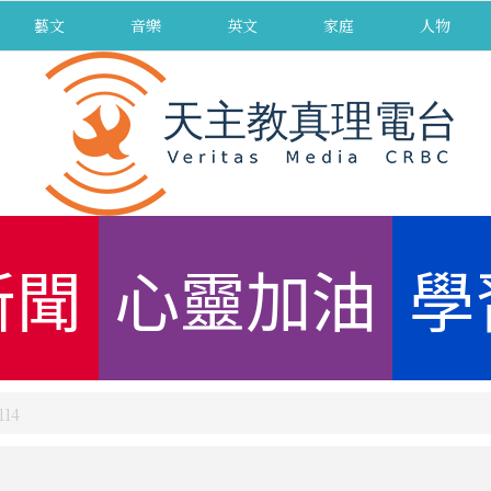
藝文
音樂
英文
家庭
人物
新聞
心靈加油
學
14