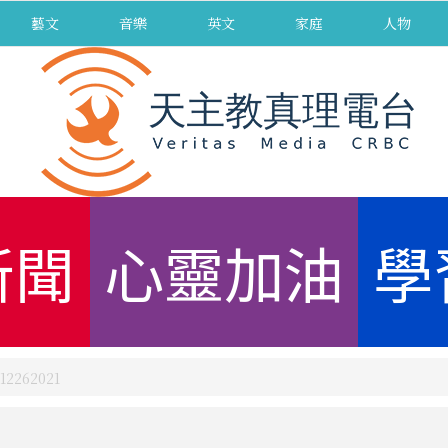
藝文
音樂
英文
家庭
人物
新聞
心靈加油
學
262021