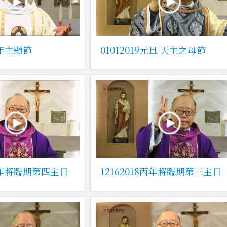
丙年主顯節
01012019元旦 天主之母節
8丙年將臨期第四主日
12162018丙年將臨期第三主日