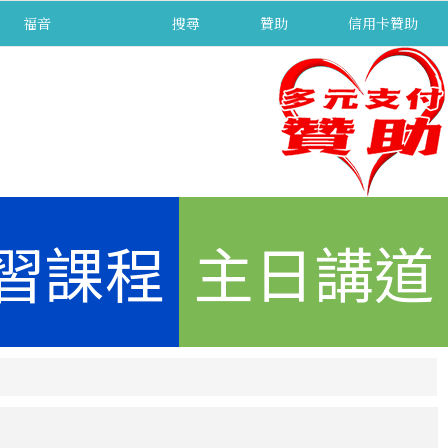
福音
separator
搜尋
贊助
信用卡贊助
習課程
主日講道