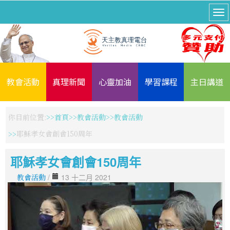
教會活動
真理新聞
心靈加油
學習課程
主日講道
你目前位置:
首頁
教會活動
教會活動
耶穌孝女會創會150周年
耶穌孝女會創會150周年
教會活動
/
13 十二月 2021