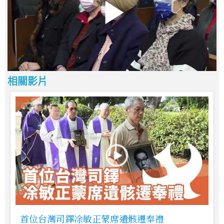
相關影片
首位台灣司鐸凃敏正蒙席遺骸遷奉禮