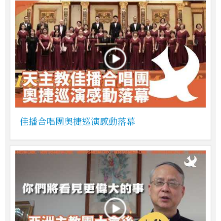
佳播合唱團奧捷巡演感動落幕