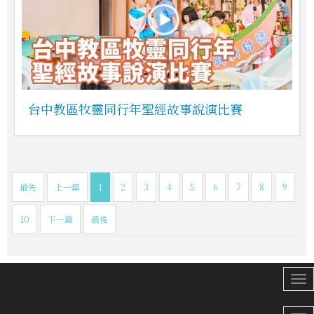
台中教區牧靈同行年聖經故事說演比賽
最先
上一篇
1
2
3
4
5
6
7
8
9
10
下一篇
最後