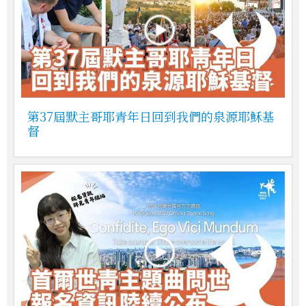
第37屆默主哥耶青年日回到我們的泉源耶穌基
督