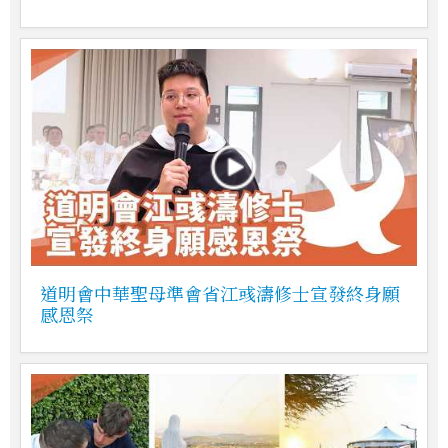
道明會中華聖母準會省江彧濤修士宣發終身願
感恩祭