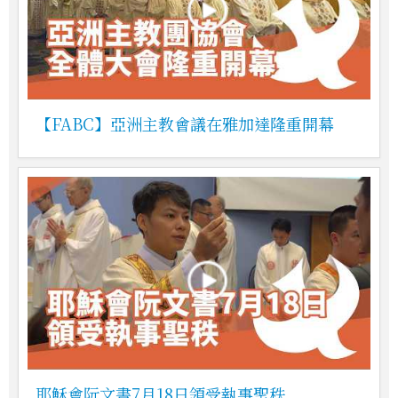
【FABC】亞洲主教會議在雅加達隆重開幕
耶穌會阮文書7月18日領受執事聖秩