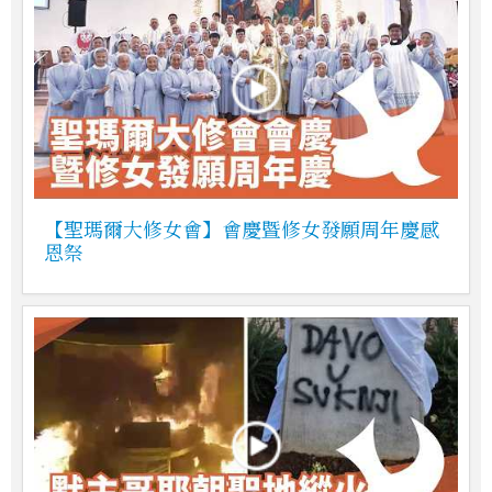
【聖瑪爾大修女會】會慶暨修女發願周年慶感
恩祭