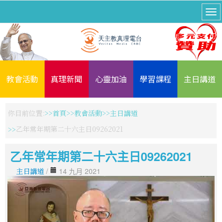
教會活動
真理新聞
心靈加油
學習課程
主日講道
你目前位置:
首頁
教會活動
主日講道
乙年常年期第二十六主日09262021
乙年常年期第二十六主日09262021
主日講道
/
14 九月 2021