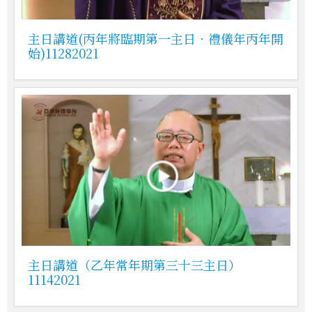
主日講道(丙年將臨期第一主日．禮儀年丙年開
始)11282021
主日講道（乙年常年期第三十三主日）
11142021