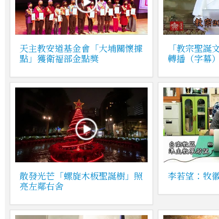
天主教安道基金會「大埔關懷據
「教宗聖誕
點」獲衛福部金點獎
轉播（字幕
散發光芒「螺旋木板聖誕樹」照
李若望：牧
亮左鄰右舍