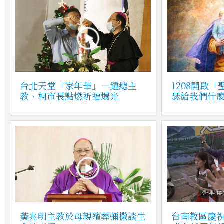
台北天堂「家年華」—鍾總主
1208開啟
教、柯市長點燃祈福燭光
瑟給我們什
黃兆明主教於母親殯葬彌撒談生
台南教區慶祝