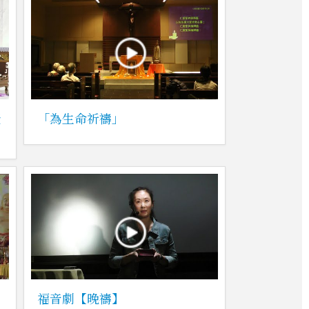
老
「為生命祈禱」
福音劇【晚禱】