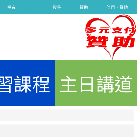
福音
separator
搜尋
贊助
信用卡贊助
習課程
主日講道