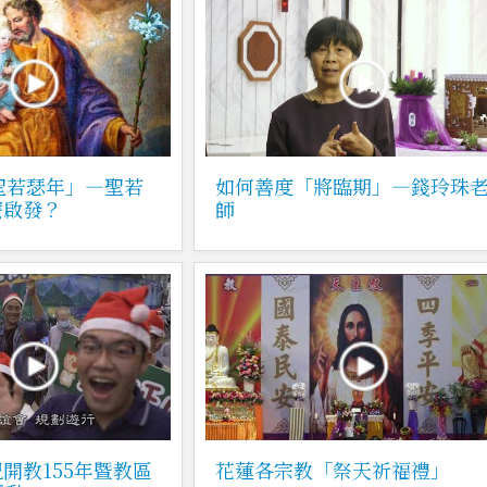
「聖若瑟年」—聖若
如何善度「將臨期」—錢玲珠
麼啟發？
師
開教155年暨教區
花蓮各宗教「祭天祈福禮」