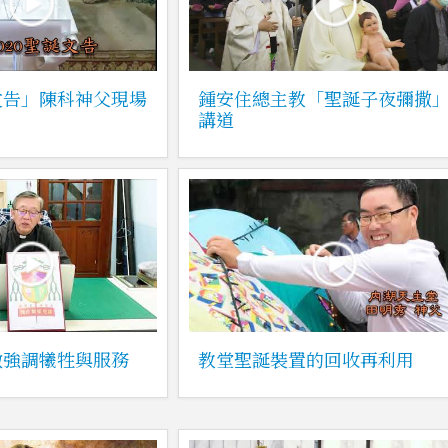
文告」陳科神父現場
鍾安住總主教「聖誕子夜彌撒
）
講道
徽強調犧牲與服務
教堂聖誕裝置的回收再利用