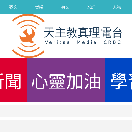
藝文
音樂
英文
家庭
人物
新聞
心靈加油
學