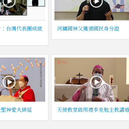
會：台灣代表團成就
河鏞國神父獲頒國民身分證
受聖神愛火綿延
天使教堂啟用禮李克勉主教講