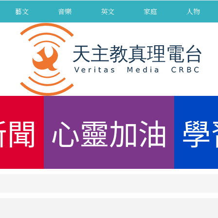
藝文
音樂
英文
家庭
人物
新聞
心靈加油
學