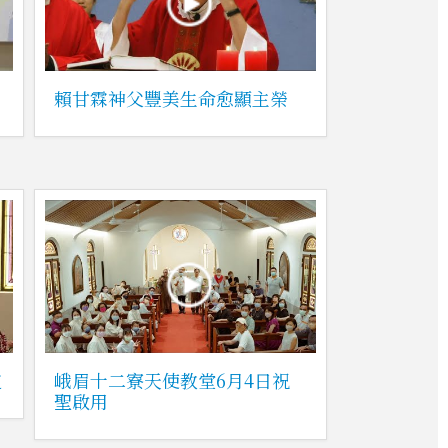
賴甘霖神父豐美生命愈顯主榮
道
峨眉十二寮天使教堂6月4日祝
聖啟用