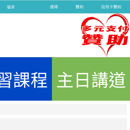
福音
separator
搜尋
贊助
信用卡贊助
習課程
主日講道