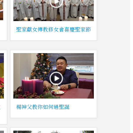
聖家獻女傳教修女會喜慶聖家節
教
楊神父教你如何過聖誕