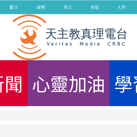
藝文
音樂
英文
家庭
人物
新聞
心靈加油
學