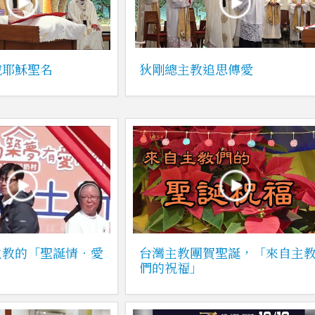
說耶穌聖名
狄剛總主教追思傳愛
主教的「聖誕情．愛
台灣主教團賀聖誕，「來自主
們的祝福」