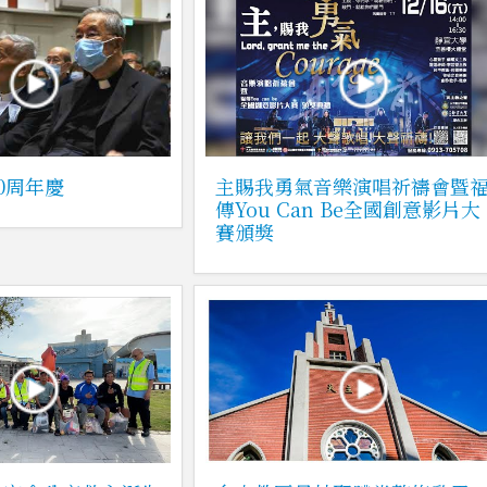
0周年慶
主賜我勇氣音樂演唱祈禱會暨
傳You Can Be全國創意影片大
賽頒獎