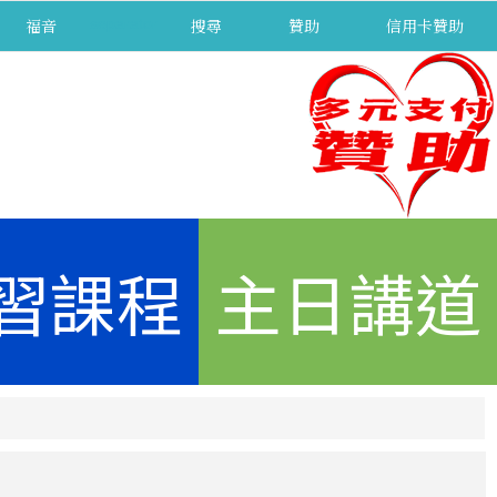
福音
separator
搜尋
贊助
信用卡贊助
習課程
主日講道