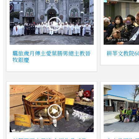
羈旅歲月傳主愛葉勝男總主教晉
耕莘文教院6
牧銀慶