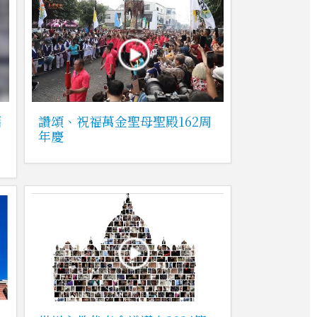
福
讚頌、祝福萬金聖母聖殿162周
年慶