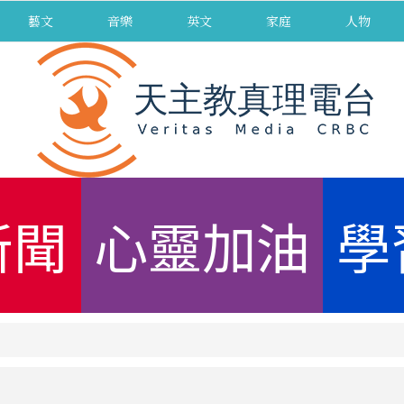
藝文
音樂
英文
家庭
人物
新聞
心靈加油
學