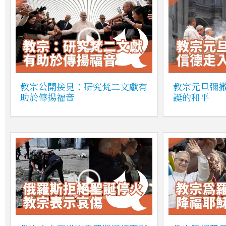
教宗公開接見：研究梵二文獻有
教宗元旦彌
助於傳揚福音
誕的和平