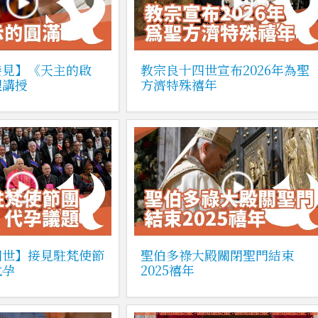
接見】《天主的啟
教宗良十四世宣布2026年為聖
理講授
方濟特殊禧年
四世】接見駐梵使節
聖伯多祿大殿關閉聖門結束
代孕
2025禧年