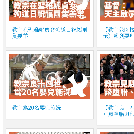
教宗在聖雅妮貞女殉道日祝福兩
【教宗公開
隻羔羊
示》系列要
教宗為20名嬰兒施洗
【教宗良十
回應墮胎與