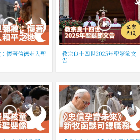
撒：懷著信德走入聖
教宗良十四世2025年聖誕節文
告