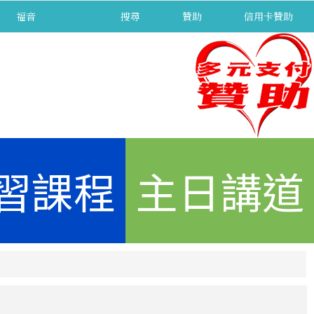
福音
separator
搜尋
贊助
信用卡贊助
習課程
主日講道