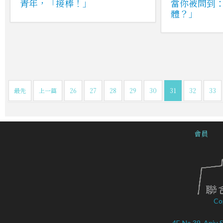
青年，「接棒！」
當你被問到
體？」
最先
上一篇
26
27
28
29
30
31
32
33
會員
Co
4F, No.39, Anju