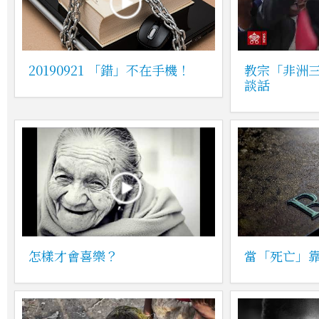
20190921 「錯」不在手機！
教宗「非洲
談話
怎樣才會喜樂？
當「死亡」