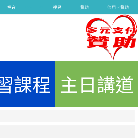
福音
separator
搜尋
贊助
信用卡贊助
習課程
主日講道