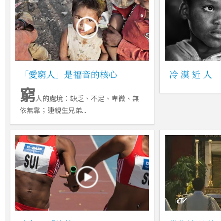
「愛窮人」是福音的核心
冷 漠 近 人
窮
人的處境：缺乏、不足、卑微、無
依無靠；連親生兄弟...