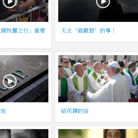
三國牧靈之行」重要
天主〝最厭惡〞的事！
靠近
給司鐸的信