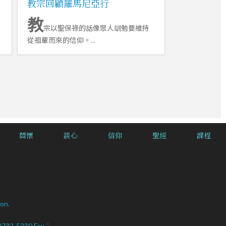
教宗回顧羅馬尼亞行
教
宗以聖保祿的話像眾人訓勉要維持
從祖輩而來的信仰。...
關懷
談心
信仰
聖經
課程
on.
2-8732-5230 Fax：