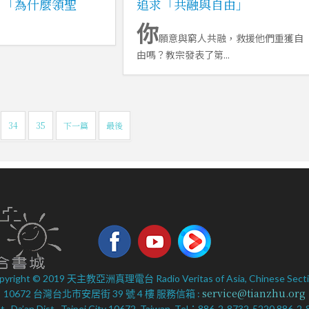
：「為什麼領聖
追求「共融與自由」
你
願意與窮人共融，救援他們重獲自
由嗎？教宗發表了第...
34
35
下一篇
最後
pyright © 2019 天主教亞洲真理電台 Radio Veritas of Asia, Chinese Secti
service@tianzhu.org
10672 台灣台北市安居街 39 號 4 樓 服務信箱 :
 St., Da’an Dist., Taipei City 10672, Taiwan. Tel：886-2-8732-5220 886-