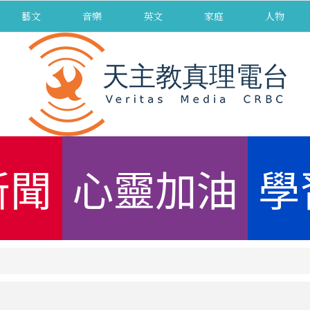
藝文
音樂
英文
家庭
人物
新聞
心靈加油
學