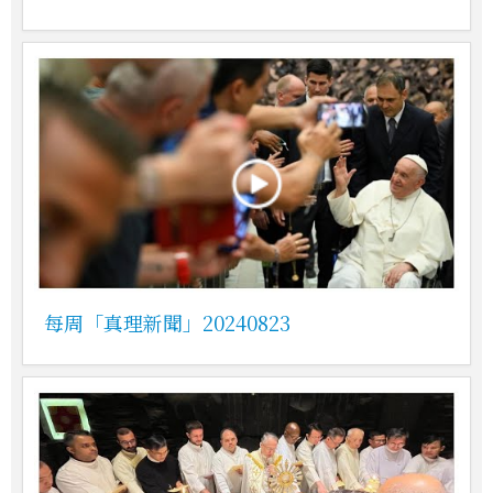
每周「真理新聞」20240823