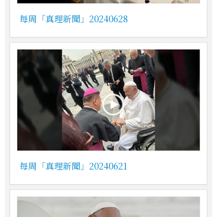
每周「真理新聞」20240628
每周「真理新聞」20240621