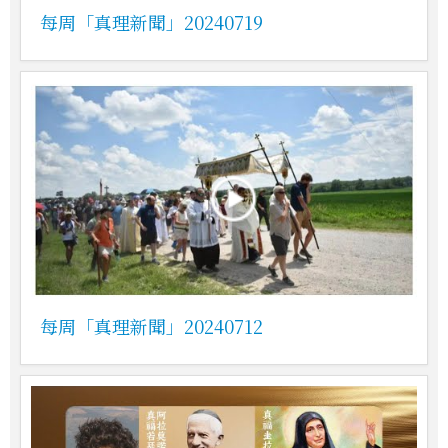
每周「真理新聞」20240719
每周「真理新聞」20240712