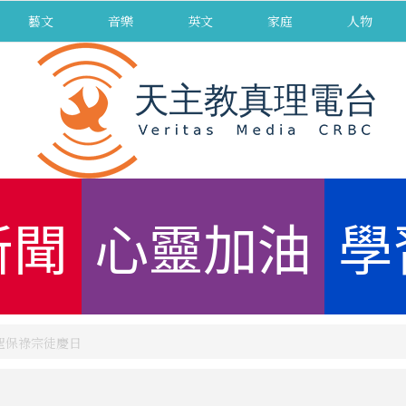
藝文
音樂
英文
家庭
人物
新聞
心靈加油
學
集聖保祿宗徒慶日