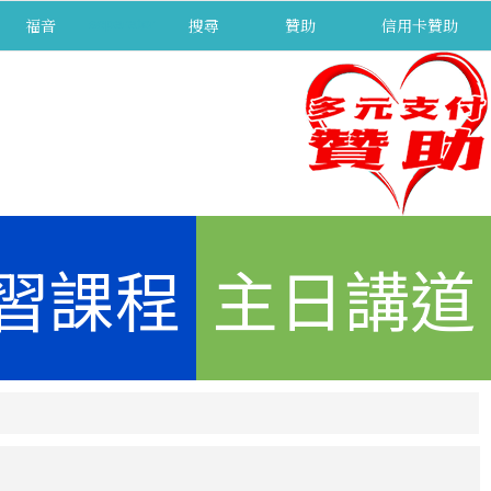
福音
separator
搜尋
贊助
信用卡贊助
習課程
主日講道