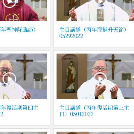
丙年聖神降臨節）
主日講道（丙年耶穌升天節）
05292022
丙年復活期第四主
主日講道（丙年復活期第三主
2
日）05012022