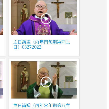
主日講道（丙年四旬期第四主
日）03272022
主日講道（丙年常年期第八主