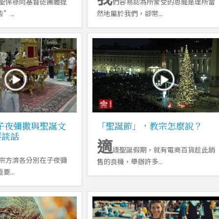
聖保祿向基督徒團體提
們容易認為所蒙受的恩寵是理所當
...
然地屬於我們，卻常...
9《子夜彌撒與聖誕文
「聖誕節」，教宗怎麼說？
要談話
適
逢聖誕假期，就有電商百貨趁此銷
宗方濟各分別在子夜彌
售的良機，舉辦許多...
...