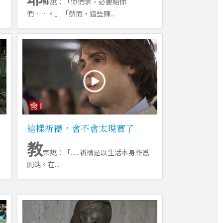
穌說：「你們求，必要給你
們……。」「然而，這些陳...
這樣祈禱，會不會太現實了
教
宗說：「......祈禱是以生活本身作爲
開端。在...