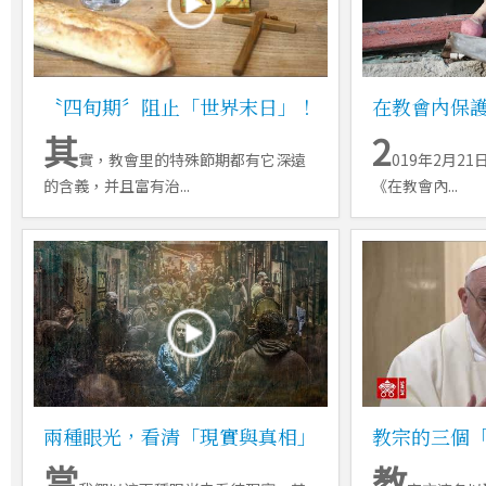
〝四旬期〞阻止「世界末日」！
在教會內保
其
2
實，教會里的特殊節期都有它深遠
019年2月2
的含義，并且富有治...
《在教會內...
兩種眼光，看清「現實與真相」
教宗的三個
當
教