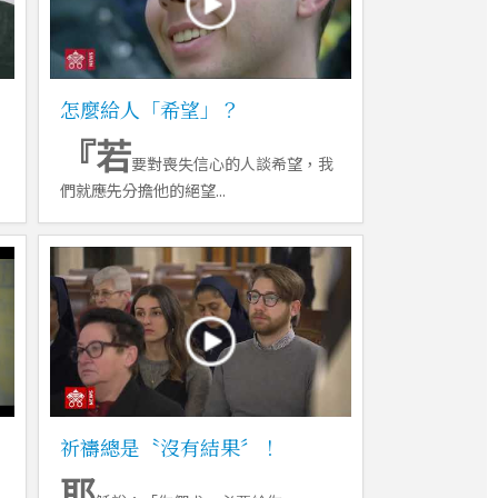
怎麼給人「希望」？
『若
要對喪失信心的人談希望，我
們就應先分擔他的絕望...
祈禱總是〝沒有結果〞！
耶