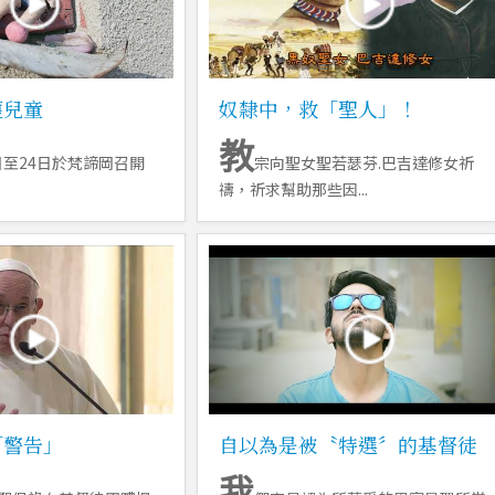
護兒童
奴隸中，救「聖人」！
教
1日至24日於梵諦岡召開
宗向聖女聖若瑟芬.巴吉達修女祈
禱，祈求幫助那些因...
「警告」
自以為是被〝特選〞的基督徒
我