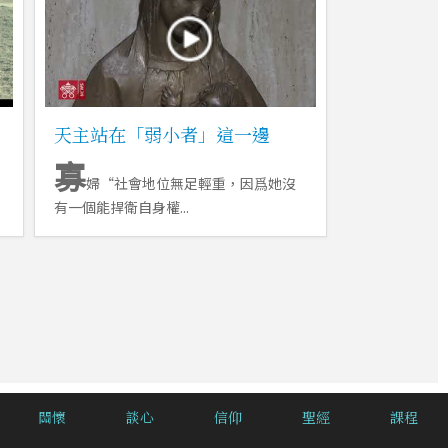
天主站在「弱小者」這一邊
寡
婦“社會地位無足輕重，因爲她沒
有一個能捍衛自身權...
關懷
談心
信仰
聖經
課程