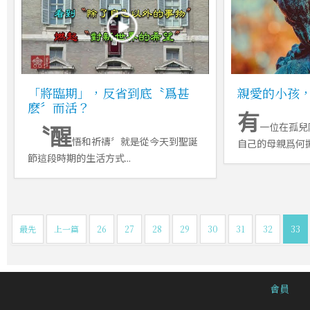
「將臨期」，反省到底〝爲甚
親愛的小孩
麽〞而活？
有
〝醒
一位在孤兒
悟和祈禱〞就是從今天到聖誕
自己的母親爲何拋棄
節這段時期的生活方式...
最先
上一篇
26
27
28
29
30
31
32
33
會員