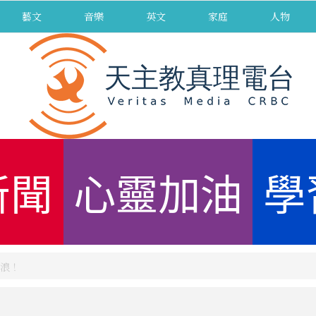
藝文
音樂
英文
家庭
人物
新聞
心靈加油
學
浪！