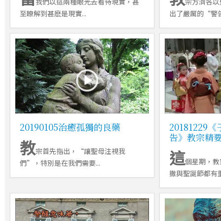
我們以這兩種眼光去看待現實，甚
宗方濟各以
至瞭解到甚麽是現實...
出了嚴厲的“警告”
20190105治癒孤獨的良藥
2018122
告》教宗精
教
宗首先指出，“讓聖母注視我
這
個星期，教
們”，特別是在我們需要...
撒與聖誕節都有重要