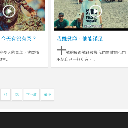
，今天有沒有哭？
我雖貧窮，他能滿足
十
院長大的青年，他問道
誡的最後誡命教導我們要敞開心門
...
承認自己一無所有，...
34
35
下一篇
最後