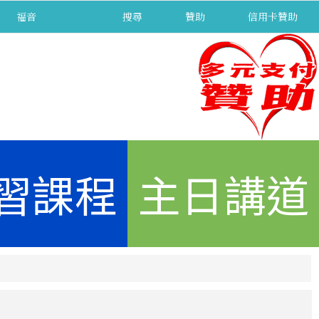
福音
separator
搜尋
贊助
信用卡贊助
習課程
主日講道