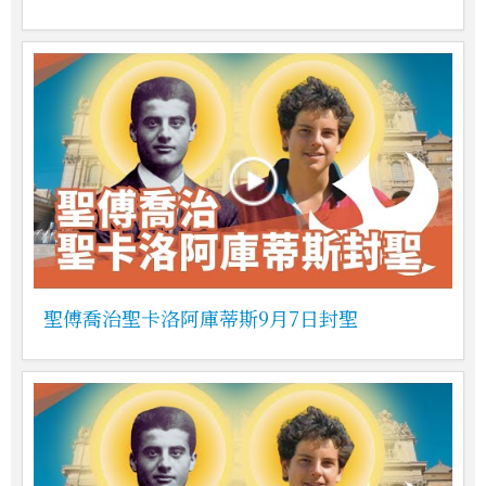
聖傅喬治聖卡洛阿庫蒂斯9月7日封聖