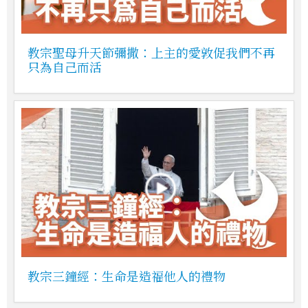
教宗聖母升天節彌撒：上主的愛敦促我們不再
只為自己而活
教宗三鐘經：生命是造福他人的禮物