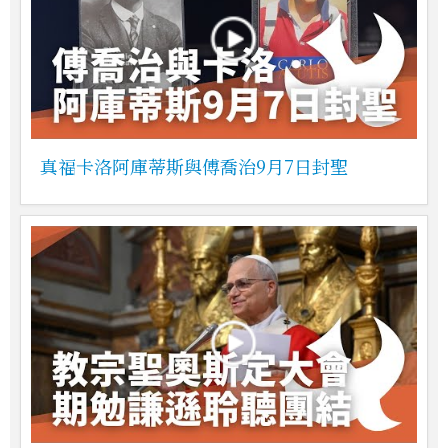
真福卡洛阿庫蒂斯與傅喬治9月7日封聖