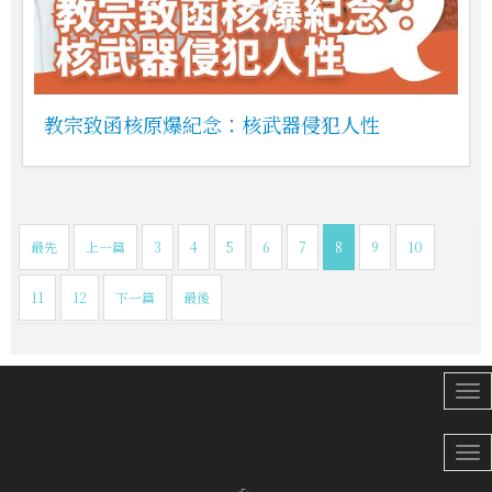
教宗致函核原爆紀念：核武器侵犯人性
最先
上一篇
3
4
5
6
7
8
9
10
11
12
下一篇
最後