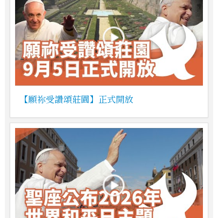
【願祢受讚頌莊園】正式開放