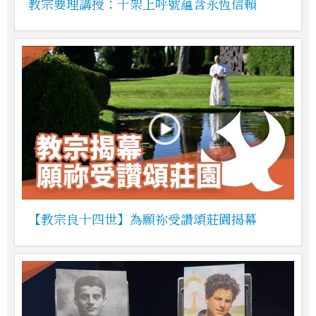
教宗要理講授：十架上呼號蘊含永恆信賴
【教宗良十四世】為願祢受讚頌莊園揭幕