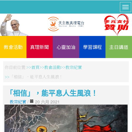
教會活動
真理新聞
心靈加油
學習課程
主日講道
你目前位置:
首頁
教會活動
教宗紀實
「相信」，能平息人生風浪！
「相信」，能平息人生風浪！
教宗紀實
/
20 六月 2021