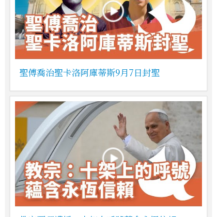
聖傅喬治聖卡洛阿庫蒂斯9月7日封聖