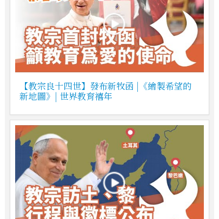
【教宗良十四世】發布新牧函 |《繪製希望的
新地圖》| 世界教育禧年