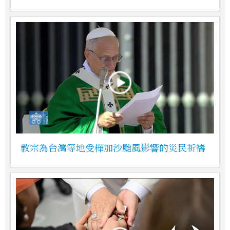
教宗為台灣等地受樺加沙颱風影響的災民祈禱