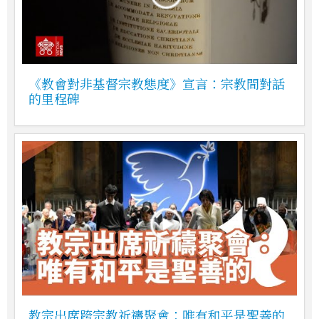
《教會對非基督宗教態度》宣言：宗教間對話
的里程碑
教宗出席跨宗教祈禱聚會：唯有和平是聖善的