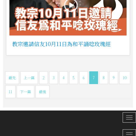
教宗邀請信友10月11日為和平誦唸玫瑰經
最先
上一篇
2
3
4
5
6
7
8
9
10
11
下一篇
最後