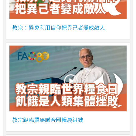
教宗：避免利用信仰把異己者變成敵人
教宗親臨羅馬聯合國糧農組織