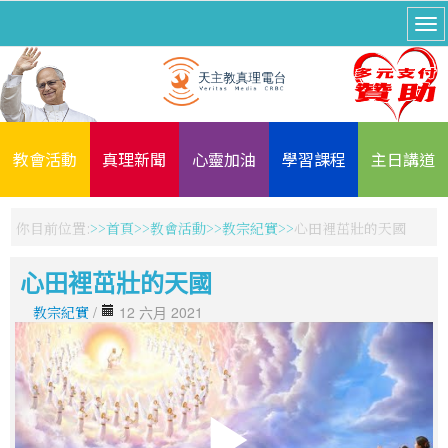
教會活動
真理新聞
心靈加油
學習課程
主日講道
你目前位置:
首頁
教會活動
教宗紀實
心田裡茁壯的天國
心田裡茁壯的天國
教宗紀實
/
12 六月 2021