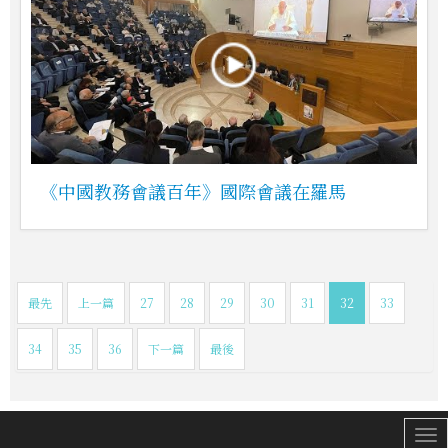
《中國教務會議百年》國際會議在羅馬
最先
上一篇
27
28
29
30
31
32
33
34
35
36
下一篇
最後