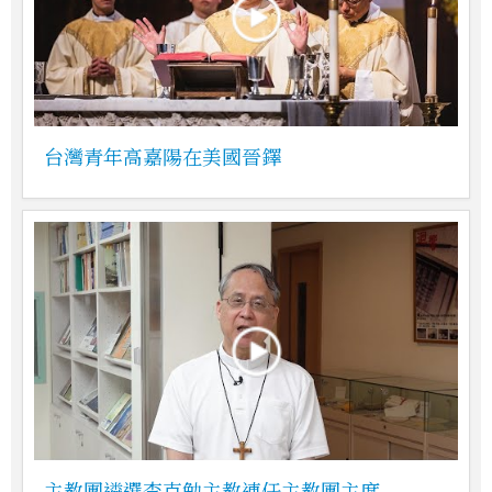
台灣青年高嘉陽在美國晉鐸
主教團遴選李克勉主教連任主教團主席