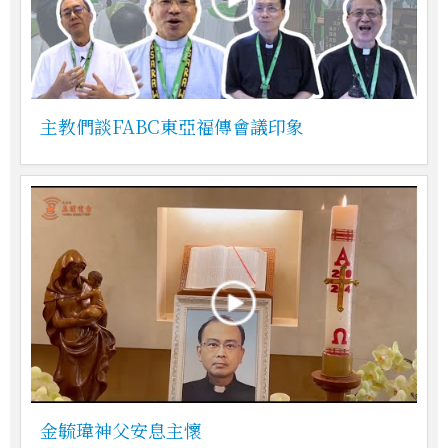
主教們談FABC東亞福傳會議印象
金毓瑋神父安息主懷